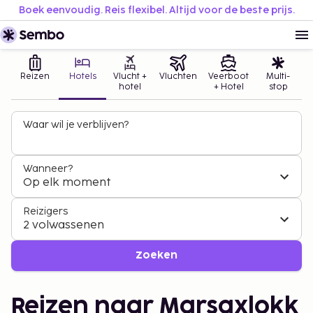
Boek eenvoudig. Reis flexibel. Altijd voor de beste prijs.
Reizen
Hotels
Vlucht +
Vluchten
Veerboot
Multi-
hotel
+ Hotel
stop
Waar wil je verblijven?
Wanneer?
Op elk moment
Reizigers
2 volwassenen
Zoeken
Reizen naar Marsaxlokk