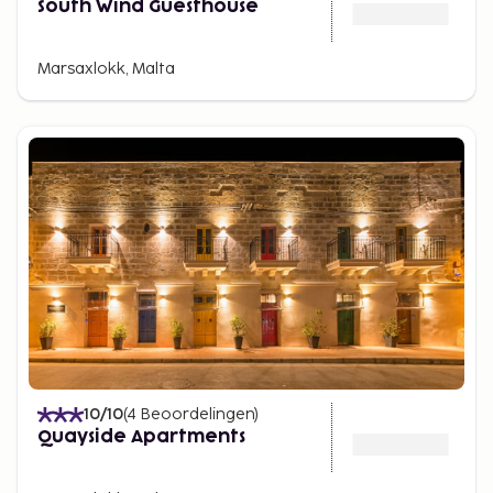
South Wind Guesthouse
Marsaxlokk, Malta
10
/10
(
4
Beoordelingen
)
Quayside Apartments