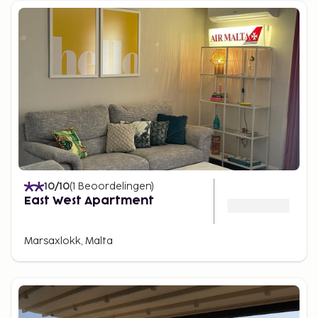
10
/10
(
1
Beoordelingen
)
East West Apartment
Marsaxlokk, Malta