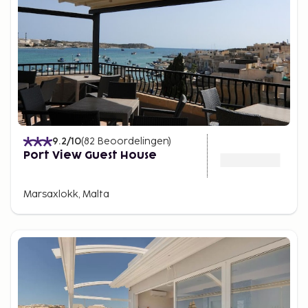
9.2
/10
(
82
Beoordelingen
)
Port View Guest House
Marsaxlokk, Malta