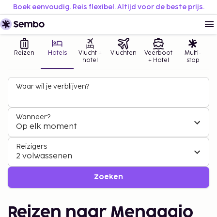
Boek eenvoudig. Reis flexibel. Altijd voor de beste prijs.
Reizen
Hotels
Vlucht +
Vluchten
Veerboot
Multi-
hotel
+ Hotel
stop
Waar wil je verblijven?
Wanneer?
Op elk moment
Reizigers
2 volwassenen
Zoeken
Reizen naar Menaggio