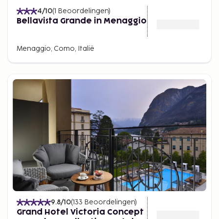
4
/10
(
1
Beoordelingen
)
Bellavista Grande in Menaggio
Menaggio, Como, Italië
9.8
/10
(
133
Beoordelingen
)
Grand Hotel Victoria Concept