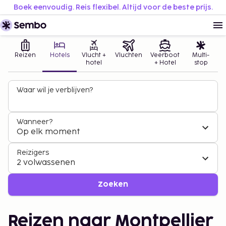
Boek eenvoudig. Reis flexibel. Altijd voor de beste prijs.
Reizen
Hotels
Vlucht +
Vluchten
Veerboot
Multi-
hotel
+ Hotel
stop
Waar wil je verblijven?
Wanneer?
Op elk moment
Reizigers
2 volwassenen
Zoeken
Reizen naar Montpellier