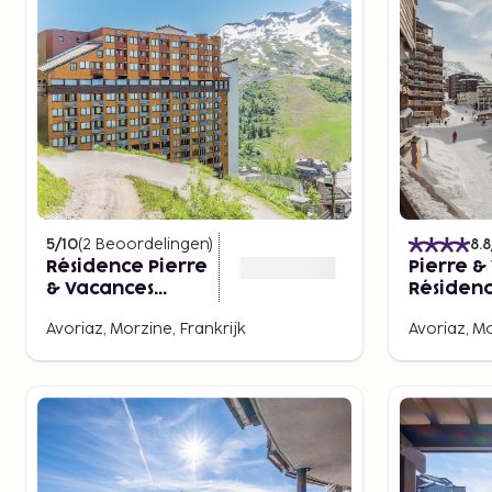
5
/10
(
2
Beoordelingen
)
8.8
Résidence Pierre
Pierre &
& Vacances
Résidenc
Capella
Crozats
Avoriaz, Morzine, Frankrijk
Avoriaz, Mo