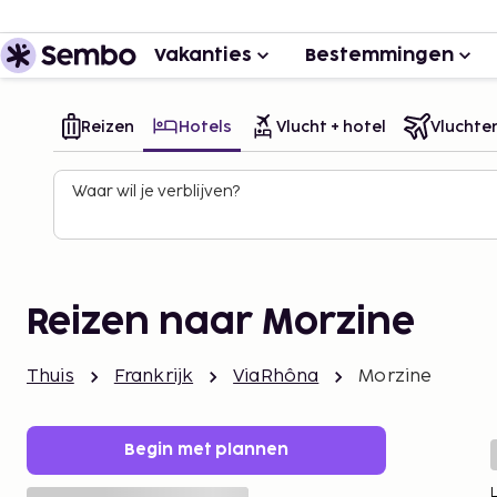
Vakanties
Bestemmingen
Reizen
Hotels
Vlucht + hotel
Vluchte
Waar wil je verblijven?
Reizen naar Morzine
Thuis
Frankrijk
ViaRhôna
Morzine
Begin met plannen