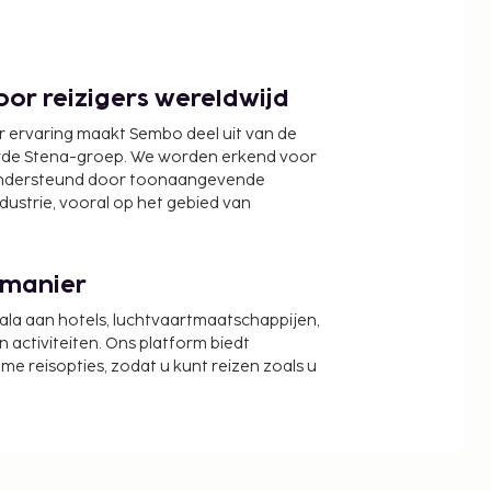
or reizigers wereldwijd
r ervaring maakt Sembo deel uit van de
wde Stena-groep. We worden erkend voor
ondersteund door toonaangevende
ndustrie, vooral op het gebied van
 manier
cala aan hotels, luchtvaartmaatschappijen,
activiteiten. Ons platform biedt
zame reisopties, zodat u kunt reizen zoals u