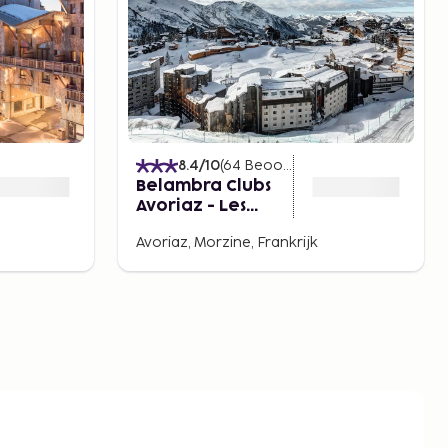
)
8.4
/10
(
64
Beoordelingen
)
Belambra Clubs
Avoriaz - Les
Cimes du Soleil
Avoriaz, Morzine, Frankrijk