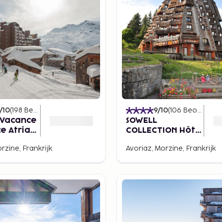
/10
(
198
Beoordelingen
)
9
/10
(
106
Beoordelingen
 Vacance
SOWELL
e Atria
COLLECTION Hôtel
des Dromonts
rzine, Frankrijk
Avoriaz, Morzine, Frankrijk