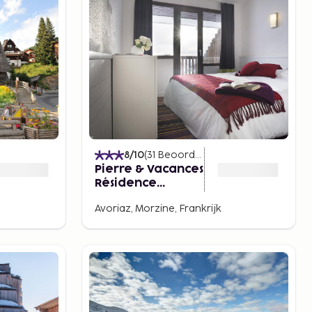
)
8
/10
(
31
Beoordelingen
)
Pierre & Vacances
Résidence
Antares
Avoriaz, Morzine, Frankrijk