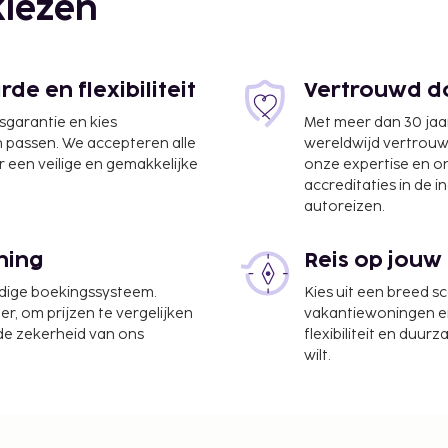
iezen
e en flexibiliteit
Vertrouwd do
jsgarantie en kies
Met meer dan 30 jaa
n passen. We accepteren alle
wereldwijd vertrou
 een veilige en gemakkelijke
onze expertise en 
accreditaties in de i
autoreizen.
ning
Reis op jouw
udige boekingssysteem.
Kies uit een breed s
er, om prijzen te vergelijken
vakantiewoningen en 
 de zekerheid van ons
flexibiliteit en duur
wilt.