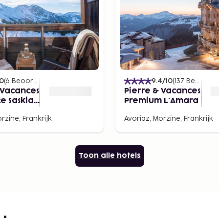
10
(
6
Beoordelingen
)
9.4
/10
(
137
Beoordelingen
 Vacances
Pierre & Vacances
e Saskia
Premium L'Amara
rzine, Frankrijk
Avoriaz, Morzine, Frankrijk
Toon alle hotels