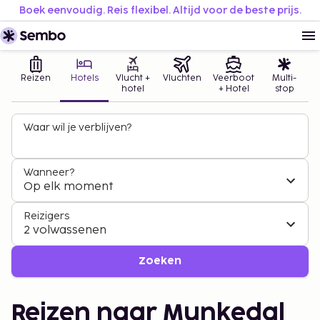
Boek eenvoudig. Reis flexibel. Altijd voor de beste prijs.
Reizen
Hotels
Vlucht +
Vluchten
Veerboot
Multi-
hotel
+ Hotel
stop
Waar wil je verblijven?
Wanneer?
Op elk moment
Reizigers
2 volwassenen
Zoeken
Reizen naar Munkedal