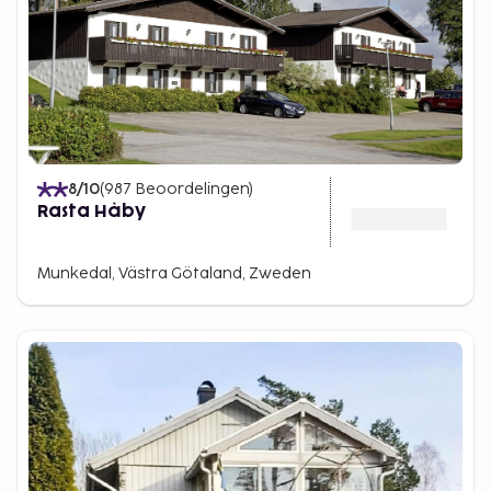
8
/10
(
987
Beoordelingen
)
Rasta Håby
Munkedal, Västra Götaland, Zweden