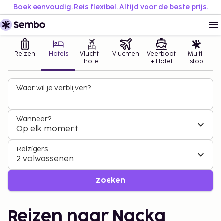
Boek eenvoudig. Reis flexibel. Altijd voor de beste prijs.
Reizen
Hotels
Vlucht +
Vluchten
Veerboot
Multi-
hotel
+ Hotel
stop
Waar wil je verblijven?
Wanneer?
Op elk moment
Reizigers
2 volwassenen
Zoeken
Reizen naar Nacka