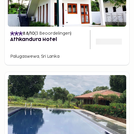
8.8
/10
(
3
Beoordelingen
)
Athkandura Hotel
Palugaswewa, Sri Lanka