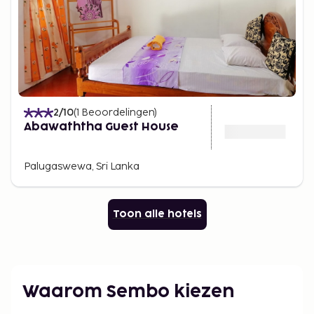
2
/10
(
1
Beoordelingen
)
Abawaththa Guest House
Palugaswewa, Sri Lanka
Toon alle hotels
Waarom Sembo kiezen