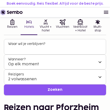
Boek eenvoudig. Reis flexibel. Altijd voor de beste prijs.
Reizen
Hotels
Vlucht +
Vluchten
Veerboot
Multi-
hotel
+ Hotel
stop
Waar wil je verblijven?
Wanneer?
Op elk moment
Reizigers
2 volwassenen
Zoeken
Reizen naar Pforzheim