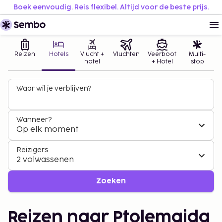
Boek eenvoudig. Reis flexibel. Altijd voor de beste prijs.
Reizen
Hotels
Vlucht +
Vluchten
Veerboot
Multi-
hotel
+ Hotel
stop
Waar wil je verblijven?
Wanneer?
Op elk moment
Reizigers
2 volwassenen
Zoeken
Reizen naar Ptolemaida