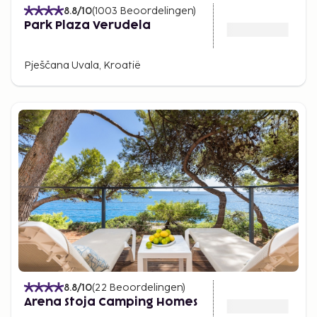
8.8
/10
(
1003
Beoordelingen
)
Park Plaza Verudela
Pješčana Uvala, Kroatië
8.8
/10
(
22
Beoordelingen
)
Arena Stoja Camping Homes