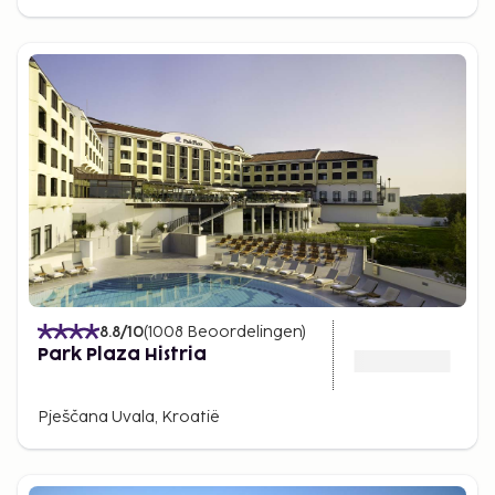
8.8
/10
(
1008
Beoordelingen
)
Park Plaza Histria
Pješčana Uvala, Kroatië