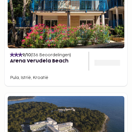
9
/10
(
136
Beoordelingen
)
Arena Verudela Beach
Pula, Istrië, Kroatië