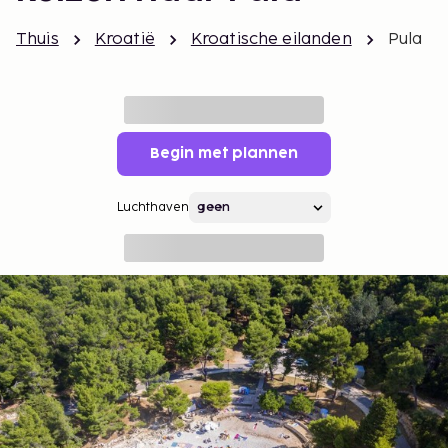
Thuis
Kroatië
Kroatische eilanden
Pula
Begin met plannen
Luchthaven