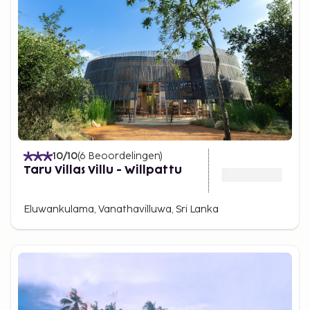
10
/10
(
6
Beoordelingen
)
Taru Villas Villu - Willpattu
Eluwankulama, Vanathavilluwa, Sri Lanka