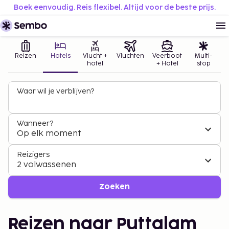
Boek eenvoudig. Reis flexibel. Altijd voor de beste prijs.
Reizen
Hotels
Vlucht +
Vluchten
Veerboot
Multi-
hotel
+ Hotel
stop
Waar wil je verblijven?
Wanneer?
Op elk moment
Reizigers
2 volwassenen
Zoeken
Reizen naar Puttalam