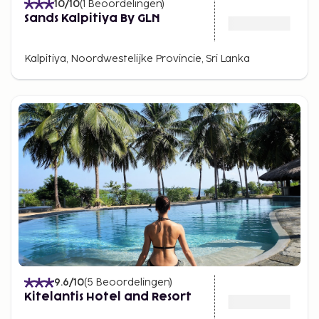
10
/10
(
1
Beoordelingen
)
Sands Kalpitiya By GLN
Kalpitiya, Noordwestelijke Provincie, Sri Lanka
9.6
/10
(
5
Beoordelingen
)
Kitelantis Hotel and Resort