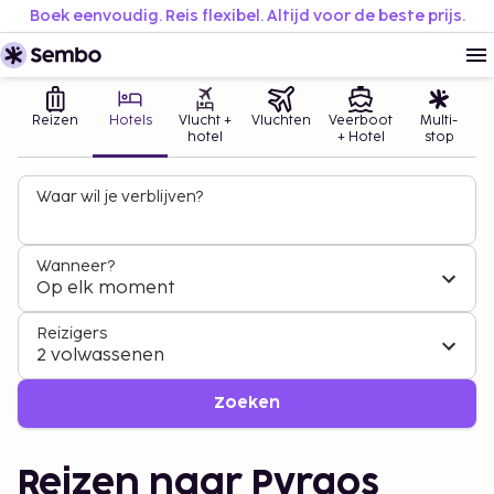
Boek eenvoudig. Reis flexibel. Altijd voor de beste prijs.
Reizen
Hotels
Vlucht +
Vluchten
Veerboot
Multi-
hotel
+ Hotel
stop
Waar wil je verblijven?
Wanneer?
Op elk moment
Reizigers
2 volwassenen
Zoeken
Reizen naar Pyrgos