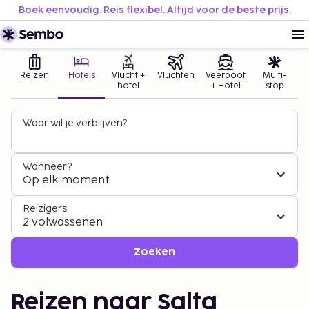
Boek eenvoudig. Reis flexibel. Altijd voor de beste prijs.
Reizen
Hotels
Vlucht +
Vluchten
Veerboot
Multi-
hotel
+ Hotel
stop
Waar wil je verblijven?
Wanneer?
Op elk moment
Reizigers
2 volwassenen
Zoeken
Reizen naar Salta