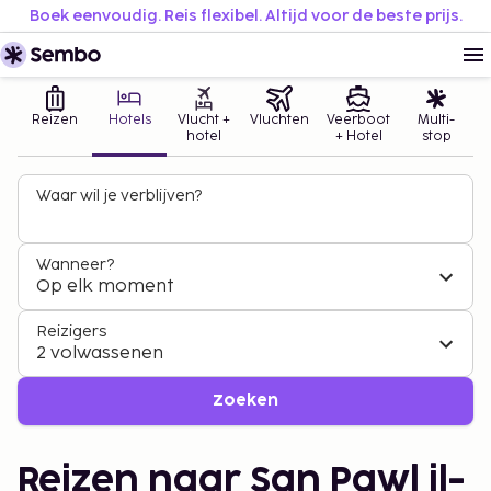
Boek eenvoudig. Reis flexibel. Altijd voor de beste prijs.
Reizen
Hotels
Vlucht +
Vluchten
Veerboot
Multi-
hotel
+ Hotel
stop
Waar wil je verblijven?
Wanneer?
Op elk moment
Reizigers
2 volwassenen
Zoeken
Reizen naar San Pawl il-