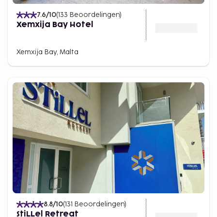
7.6
/10
(
133
Beoordelingen
)
Xemxija Bay Hotel
Xemxija Bay, Malta
8.8
/10
(
131
Beoordelingen
)
StiLLel Retreat