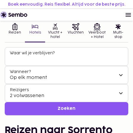
Boek eenvoudig. Reis flexibel. Altijd voor de beste prijs.
Reizen
Hotels
Vlucht +
Vluchten
Veerboot
Multi-
hotel
+ Hotel
stop
Waar wil je verblijven?
Wanneer?
Op elk moment
Reizigers
2 volwassenen
Zoeken
Reizen naar Sorrento