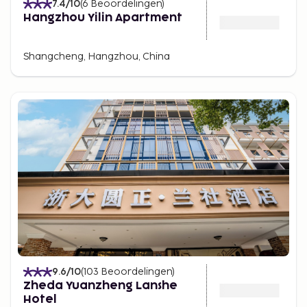
7.4
/10
(
6
Beoordelingen
)
Hangzhou Yilin Apartment
Shangcheng, Hangzhou, China
9.6
/10
(
103
Beoordelingen
)
Zheda Yuanzheng Lanshe
Hotel