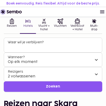
Boek eenvoudig. Reis flexibel. Altijd voor de beste prijs.
Reizen
Hotels
Vlucht +
Vluchten
Veerboot
Multi-
hotel
+ Hotel
stop
Waar wil je verblijven?
Wanneer?
Op elk moment
Reizigers
2 volwassenen
Zoeken
Reizen naar Skara