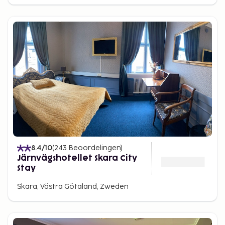
8.4
/10
(
243
Beoordelingen
)
Järnvägshotellet Skara City
Stay
Skara, Västra Götaland, Zweden