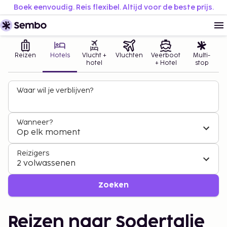
Boek eenvoudig. Reis flexibel. Altijd voor de beste prijs.
Reizen
Hotels
Vlucht +
Vluchten
Veerboot
Multi-
hotel
+ Hotel
stop
Waar wil je verblijven?
Wanneer?
Op elk moment
Reizigers
2 volwassenen
Zoeken
Reizen naar Sodertalje