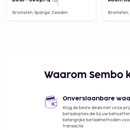
beds - Sleeps 12 -
Room Sl
Garden
to 5
Bromsten, Spanga, Zweden
Bromsten,
Waarom Sembo k
Onverslaanbare waard
Krijg de beste deals met onze pri
betaalopties die bij uw behoefte
belangrijke betaalmethoden voor
transactie.