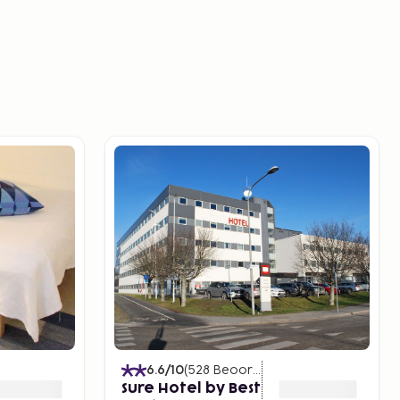
6.6
/10
(
528
Beoordelingen
)
Sure Hotel by Best