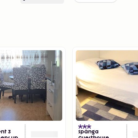
nt 3
Spånga