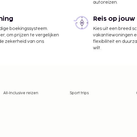
autoreizen.
ning
Reis op jouw
udige boekingssysteem.
Kies uit een breed s
er, om prijzen te vergelijken
vakantiewoningen en 
 de zekerheid van ons
flexibiliteit en duur
wilt.
All-Inclusive reizen
Sport trips