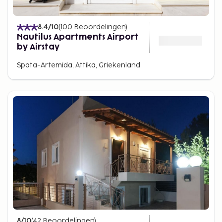
8.4
/10
(
100
Beoordelingen
)
Nautilus Apartments Airport
by Airstay
Spata-Artemida, Attika, Griekenland
8
/10
(
42
Beoordelingen
)