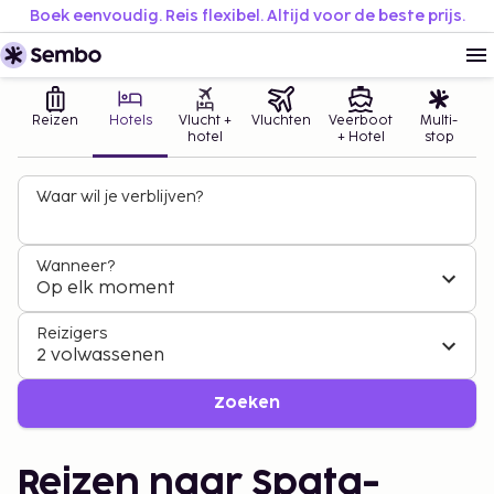
Boek eenvoudig. Reis flexibel. Altijd voor de beste prijs.
Reizen
Hotels
Vlucht +
Vluchten
Veerboot
Multi-
hotel
+ Hotel
stop
Waar wil je verblijven?
Wanneer?
Op elk moment
Reizigers
2 volwassenen
Zoeken
Reizen naar Spata-