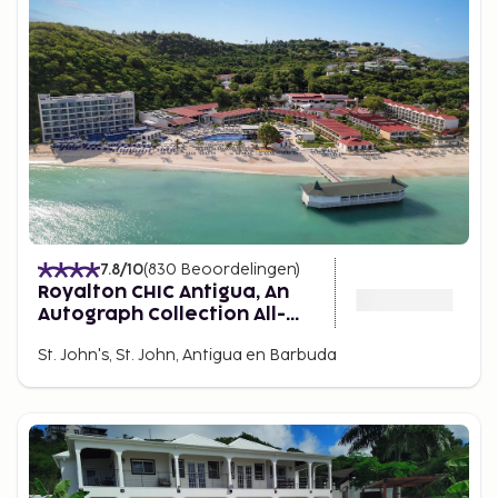
7.8
/10
(
830
Beoordelingen
)
Royalton CHIC Antigua, An
Autograph Collection All-
Inclusive Resort – Adults Only
St. John's, St. John, Antigua en Barbuda