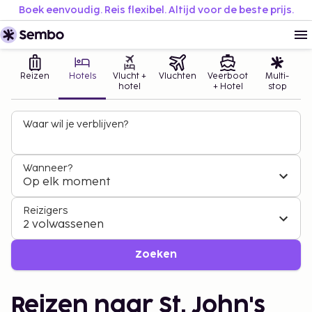
Boek eenvoudig. Reis flexibel. Altijd voor de beste prijs.
Reizen
Hotels
Vlucht +
Vluchten
Veerboot
Multi-
hotel
+ Hotel
stop
Waar wil je verblijven?
Wanneer?
Op elk moment
Reizigers
2 volwassenen
Zoeken
Reizen naar St. John's