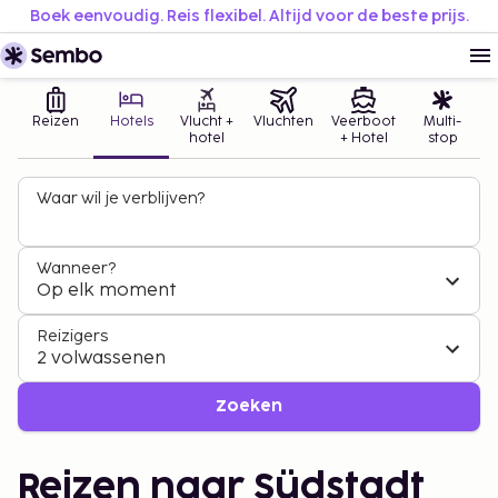
Boek eenvoudig. Reis flexibel. Altijd voor de beste prijs.
Reizen
Hotels
Vlucht +
Vluchten
Veerboot
Multi-
hotel
+ Hotel
stop
Waar wil je verblijven?
Wanneer?
Op elk moment
Reizigers
2 volwassenen
Zoeken
Reizen naar Südstadt