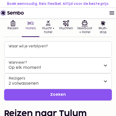
Boek eenvoudig. Reis flexibel. Altijd voor de beste prijs.
Reizen
Hotels
Vlucht +
Vluchten
Veerboot
Multi-
hotel
+ Hotel
stop
Waar wil je verblijven?
Wanneer?
Op elk moment
Reizigers
2 volwassenen
Zoeken
Reizen naar Tulum