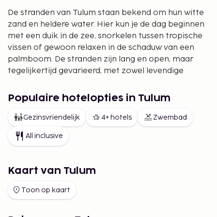
De stranden van Tulum staan bekend om hun witte
zand en heldere water. Hier kun je de dag beginnen
met een duik in de zee, snorkelen tussen tropische
vissen of gewoon relaxen in de schaduw van een
palmboom. De stranden zijn lang en open, maar
tegelijkertijd gevarieerd, met zowel levendige
gebieden als meer rustige plekken.
Populaire hotelopties in Tulum
Mayaruïnes in Tulum
Een van de meest bezochte bestemmingen in
Gezinsvriendelijk
4+ hotels
Zwembad
Tulum zijn de oude mayaruïnes, die dramatisch aan
All inclusive
de zee liggen. Wandelen tussen de tempels en
uitkijken over het turquoise water is een ervaring
die Tulum uniek maakt. De ruïnes vertellen over een
Kaart van Tulum
belangrijke periode in de geschiedenis en zijn een
must-see tijdens je reis.
Toon op kaart
Cenotes en natuurervaringen