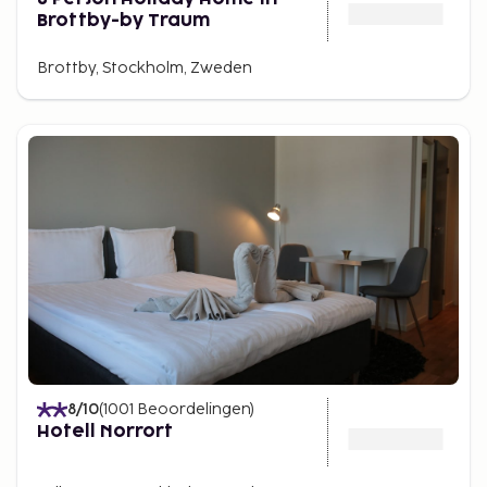
Brottby-by Traum
Brottby, Stockholm, Zweden
8
/10
(
1001
Beoordelingen
)
Hotell Norrort