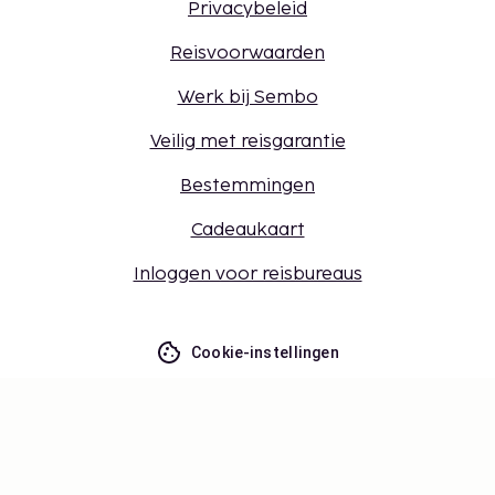
Privacybeleid
Reisvoorwaarden
Werk bij Sembo
Veilig met reisgarantie
Bestemmingen
Cadeaukaart
Inloggen voor reisbureaus
Cookie-instellingen
Mis niets – ontvang de nieuwste
updates
Blijf op de hoogte! Ontvang reisinspiratie, handige
tips en toegang tot exclusieve aanbiedingen.