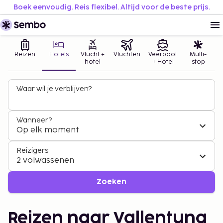
Boek eenvoudig. Reis flexibel. Altijd voor de beste prijs.
Reizen
Hotels
Vlucht +
Vluchten
Veerboot
Multi-
hotel
+ Hotel
stop
Waar wil je verblijven?
Wanneer?
Op elk moment
Reizigers
2 volwassenen
Zoeken
Reizen naar Vallentuna