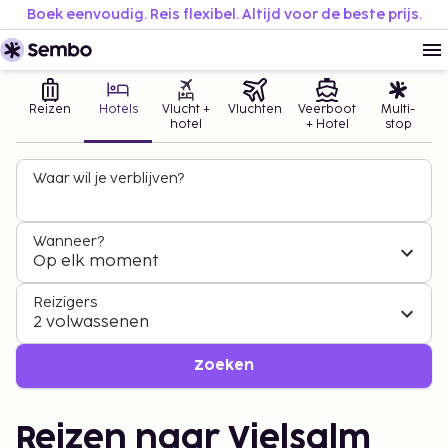
Boek eenvoudig. Reis flexibel. Altijd voor de beste prijs.
Reizen
Hotels
Vlucht +
Vluchten
Veerboot
Multi-
hotel
+ Hotel
stop
Waar wil je verblijven?
Wanneer?
Op elk moment
Reizigers
2 volwassenen
Zoeken
Reizen naar Vielsalm