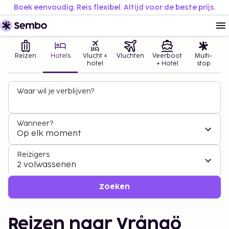
Boek eenvoudig. Reis flexibel. Altijd voor de beste prijs.
Reizen
Hotels
Vlucht +
Vluchten
Veerboot
Multi-
hotel
+ Hotel
stop
Waar wil je verblijven?
Wanneer?
Op elk moment
Reizigers
2 volwassenen
Zoeken
Reizen naar Vrångö