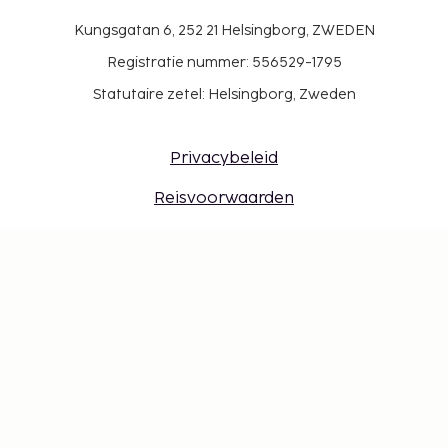
Kungsgatan 6, 252 21 Helsingborg, ZWEDEN
Registratie nummer: 556529-1795
Statutaire zetel: Helsingborg, Zweden
Privacybeleid
Reisvoorwaarden
Werk bij Sembo
Veilig met reisgarantie
Bestemmingen
Cadeaukaart
Inloggen voor reisbureaus