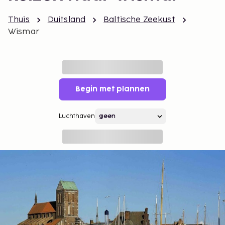
Thuis
Duitsland
Baltische Zeekust
Wismar
Begin met plannen
Luchthaven