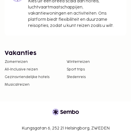
Kies uit een breed scala aan hotels,
luchtvaartmaatschappijen,
vakantiewoningen en activiteiten. Ons
platform biedt flexibiliteit en duurzame
reisopties, zodat u kunt reizen zoals u wilt.
Vakanties
Zomerreizen
Winterreizen
All-Inclusive reizen
Sport trips
Gezinsvriendelijke hotels
Stedenreis
Musicalreizen
Kungsgatan 6, 252 21 Helsingborg, ZWEDEN