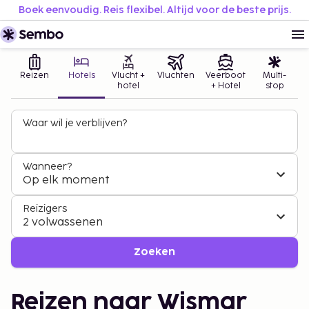
Boek eenvoudig. Reis flexibel. Altijd voor de beste prijs.
Reizen
Hotels
Vlucht +
Vluchten
Veerboot
Multi-
hotel
+ Hotel
stop
Waar wil je verblijven?
Wanneer?
Op elk moment
Reizigers
2 volwassenen
Zoeken
Reizen naar Wismar