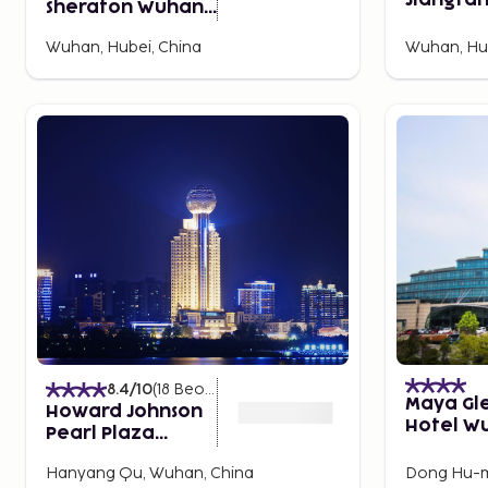
Jiangta
Sheraton Wuhan,
Mansion
Jiangxia
Wuhan, Hubei, China
Wuhan, Hub
8.4
/10
(
18
Beoordelingen
)
Maya Gl
Howard Johnson
Hotel W
Pearl Plaza
Wuhan
Hanyang Qu, Wuhan, China
Dong Hu-m