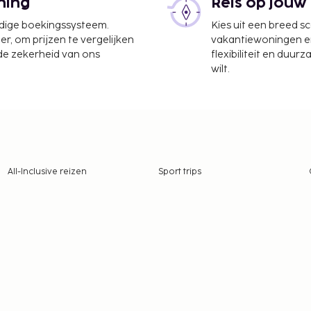
ning
Reis op jouw
udige boekingssysteem.
Kies uit een breed s
er, om prijzen te vergelijken
vakantiewoningen en 
 de zekerheid van ons
flexibiliteit en duur
wilt.
All-Inclusive reizen
Sport trips