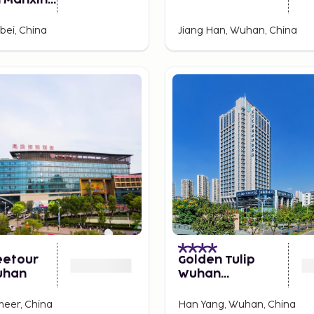
n Manxin
ei, China
Jiang Han, Wuhan, China
eetour
Golden Tulip
uhan
Wuhan
Wangjiawan
eer, China
Han Yang, Wuhan, China