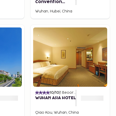
Convention
International
Wuhan, Hubei, China
Hotel
10
/10
(
1
Beoordelingen
)
WUHAN ASIA HOTEL
Qiao Kou, Wuhan, China