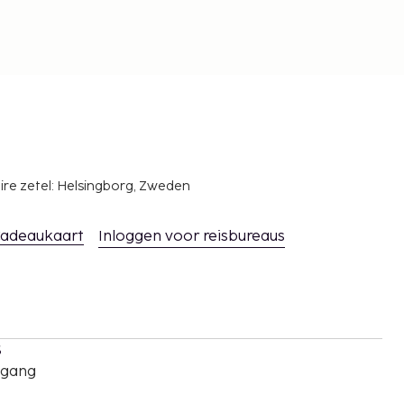
ire zetel: Helsingborg, Zweden
adeaukaart
Inloggen voor reisbureaus
s
oegang