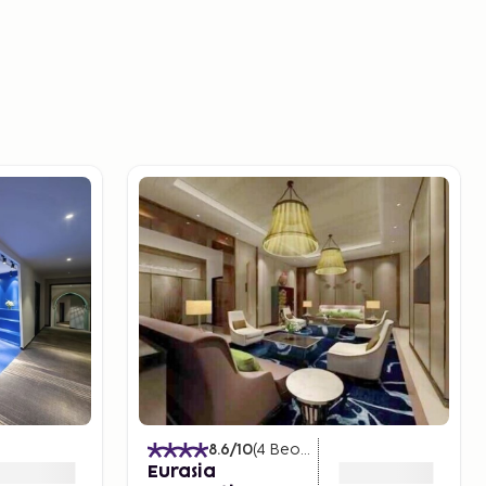
8.6
/10
(
4
Beoordelingen
)
Eurasia