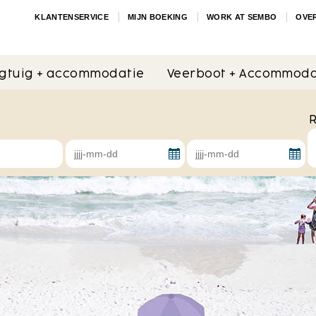
KLANTENSERVICE
MIJN BOEKING
WORK AT SEMBO
OVE
egtuig + accommodatie
Veerboot + Accommoda
R