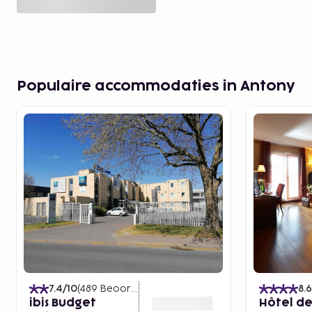
Populaire accommodaties in Antony
7.4
/10
(
489
Beoordelingen
)
8.6
ibis Budget
Hôtel de