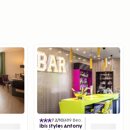
)
7.2
/10
(
489
Beoordelingen
)
ibis Styles Antony