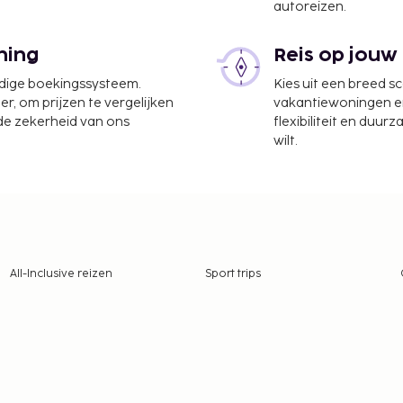
autoreizen.
ning
Reis op jouw
udige boekingssysteem.
Kies uit een breed s
er, om prijzen te vergelijken
vakantiewoningen en 
 de zekerheid van ons
flexibiliteit en duur
wilt.
All-Inclusive reizen
Sport trips