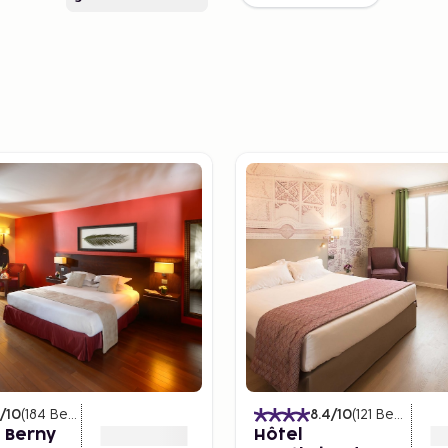
/10
(
184
Beoordelingen
)
8.4
/10
(
121
Beoordelingen
 Berny
Hôtel