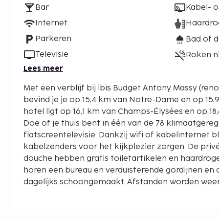
Bar
Kabel- of
Internet
Haardro
Parkeren
Bad of 
Televisie
Roken n
Lees meer
Met een verblijf bij ibis Budget Antony Massy (ren
bevind je je op 15,4 km van Notre-Dame en op 15,9 k
hotel ligt op 16,1 km van Champs-Élysées en op 18
Doe of je thuis bent in één van de 78 klimaatger
flatscreentelevisie. Dankzij wifi of kabelinternet bli
kabelzenders voor het kijkplezier zorgen. De pr
douche hebben gratis toiletartikelen en haardroge
horen een bureau en verduisterende gordijnen en
dagelijks schoongemaakt. Afstanden worden weerg
en kilometer.
Marché international de Rungis - 9,3 km