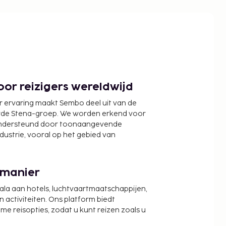
or reizigers wereldwijd
r ervaring maakt Sembo deel uit van de
wde Stena-groep. We worden erkend voor
ondersteund door toonaangevende
ndustrie, vooral op het gebied van
 manier
cala aan hotels, luchtvaartmaatschappijen,
activiteiten. Ons platform biedt
zame reisopties, zodat u kunt reizen zoals u