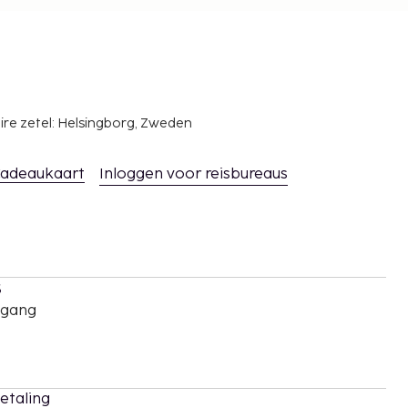
ire zetel: Helsingborg, Zweden
adeaukaart
Inloggen voor reisbureaus
s
oegang