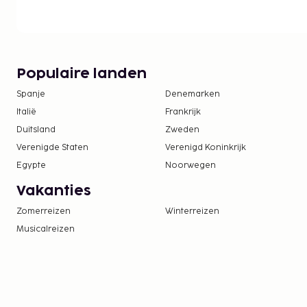
waterkoeler en een automaat. Ter plaatse heb je 
Maak gebruik van handige voorzieningen zoals grati
uitstapjes/tickets en een picknickplaats. Sluit je 
een bar/lounge of een poolbar. Op werkdagen wor
ontbijtbuffet geserveerd van 06.00 uur tot 10.00 u
Populaire landen
dit beschikbaar van 06.30 uur tot 10.30 uur. ATOUT
Spanje
Denemarken
Bureau voor Toerisme, heeft aan deze accommodat
Italië
Frankrijk
sterrenclassificatie toegekend.
Duitsland
Zweden
De volgende kosten dienen bij de accommodatie 
Verenigde Staten
Verenigd Koninkrijk
kosten kunnen inclusief toepasselijke belastingen z
Egypte
Noorwegen
De stad heft de volgende belasting: EUR 2.93 
Vakanties
Deze belasting is niet van toepassing op kinde
jaar.
Zomerreizen
Winterreizen
Musicalreizen
We hebben alle kosten vermeld die de accommoda
doorgegeven.
Toeslag voor het ontbijtbuffet: ca. EUR 9.9 vo
EUR 4.45 voor kinderen