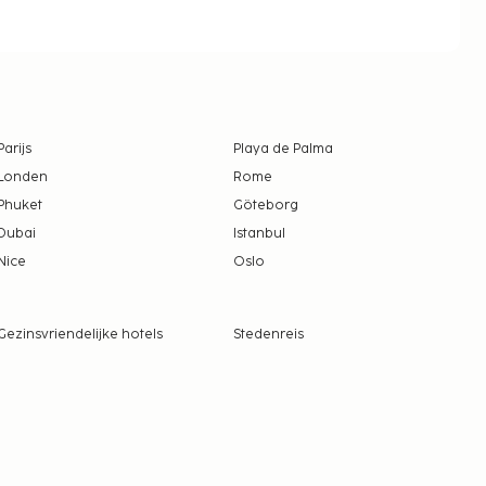
Parijs
Playa de Palma
Londen
Rome
Phuket
Göteborg
Dubai
Istanbul
Nice
Oslo
Gezinsvriendelijke hotels
Stedenreis