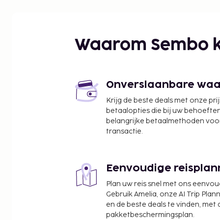
Gustave Roussy - 9,4 km
École Polytechnique - 10,2 km
Catacomben van Parijs - 11,9 km
Seine - 13,1 km
Waarom Sembo k
Université de la Sorbonne - 14,4 km
HEC Paris - 14,5 km
Sainte-Chapelle - 14,5 km
Les Invalides - 14,6 km
Onverslaanbare waard
Champ de Mars - 14,9 km
Krijg de beste deals met onze pri
Rue Cler - 14,9 km
betaalopties die bij uw behoefte
Musée Rodin - 14,9 km
belangrijke betaalmethoden voor
Les Halles - 15 km
transactie.
Hôtel de Ville - 15,1 km
Pont Neuf - 15,2 km
Eenvoudige reisplan
De dichtstbijgelegen grootste luchthavens zijn:
Luchthaven Orly (ORY) - 7,3 km
Plan uw reis snel met ons eenvo
Luchthaven Roissy - Charles de Gaulle (CDG) - 49,8
Gebruik Amelia, onze AI Trip Plann
en de beste deals te vinden, met
Enkele van de voorzieningen zijn een bagageopsl
pakketbeschermingsplan.