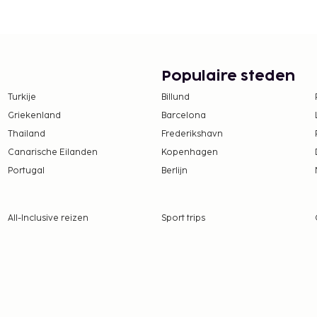
gratis parkeerplaatsen.
s wifi, hulp bij
dag af met een drankje in
dt er tegen betaling een
ur en in het weekend is
Populaire steden
 France, het Franse
Turkije
Billund
ie een officiële
Griekenland
Barcelona
Thailand
Frederikshavn
te worden betaald. De
Canarische Eilanden
Kopenhagen
ijn:
Portugal
Berlijn
per persoon, per nacht.
ren die jonger zijn dan 18
All-Inclusive reizen
Sport trips
tie aan ons heeft
or volwassenen en ca.