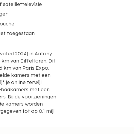
 satelliettelevisie
ger
douche
iet toegestaan
ovated 2024) in Antony,
m van Eiffeltoren. Dit
,6 km van Paris Expo.
egelde kamers met een
jf je online terwijl
ivébadkamers met een
rs. Bij de voorzieningen
 de kamers worden
egeven tot op 0,1 mijl