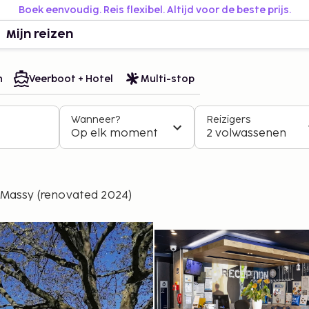
Boek eenvoudig. Reis flexibel. Altijd voor de beste prijs.
Mijn reizen
n
Veerboot + Hotel
Multi-stop
Wanneer?
Reizigers
Op elk moment
2 volwassenen
 Massy (renovated 2024)