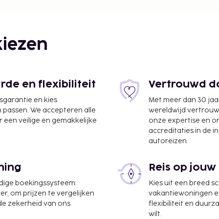
iezen
e en flexibiliteit
Vertrouwd do
jsgarantie en kies
Met meer dan 30 jaa
n passen. We accepteren alle
wereldwijd vertrou
 een veilige en gemakkelijke
onze expertise en 
accreditaties in de i
autoreizen.
ning
Reis op jouw
udige boekingssysteem.
Kies uit een breed s
 km
er, om prijzen te vergelijken
vakantiewoningen en 
 de zekerheid van ons
flexibiliteit en duur
agruimte, een
wilt.