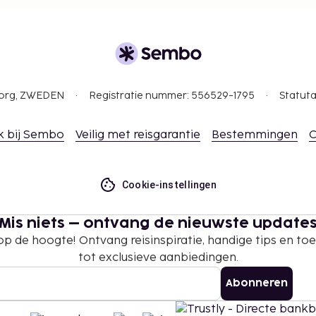
per dag
n
 borgsommen zijn mogelijk
te betalingen bij deze
gborg, ZWEDEN
Registratie nummer: 556529-1795
Statuta
overschrijden. Neem
ommodatie via de
k bij Sembo
Veilig met reisgarantie
Bestemmingen
C
isdieren meenemen
 in de sectie 'Kosten'). De
Cookie-instellingen
e in de
Mis niets – ontvang de nieuwste update
en zijn mogelijk.
 op de hoogte! Ontvang reisinspiratie, handige tips en t
suele geaardheid en
tot exclusieve aanbiedingen.
Abonneren