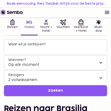
Boek eenvoudig. Reis flexibel. Altijd voor de beste prijs.
Reizen
Hotels
Vlucht +
Vluchten
Veerboot
Multi-
hotel
+ Hotel
stop
Waar wil je verblijven?
Wanneer?
Op elk moment
Reizigers
2 volwassenen
Zoeken
Reizen naar Brasilia