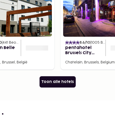
0
(
441
Beoordelingen
)
8.6
/10
(
1005
Beoordelingen
n Belle
pentahotel
Brussels City
Centre
 Brussel, België
Chatelain, Brussels, Belgium
Toon alle hotels