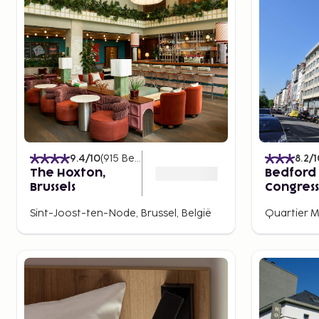
9.4
/10
(
915
Beoordelingen
)
8.2
/1
The Hoxton,
Bedford 
Brussels
Congress
Sint-Joost-ten-Node, Brussel, België