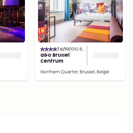
)
7.6
/10
(
1010
Beoordelingen
)
a&o Brussel
Centrum
Northern Quarter, Brussel, België