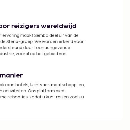
or reizigers wereldwijd
r ervaring maakt Sembo deel uit van de
wde Stena-groep. We worden erkend voor
ondersteund door toonaangevende
ndustrie, vooral op het gebied van
 manier
cala aan hotels, luchtvaartmaatschappijen,
activiteiten. Ons platform biedt
zame reisopties, zodat u kunt reizen zoals u