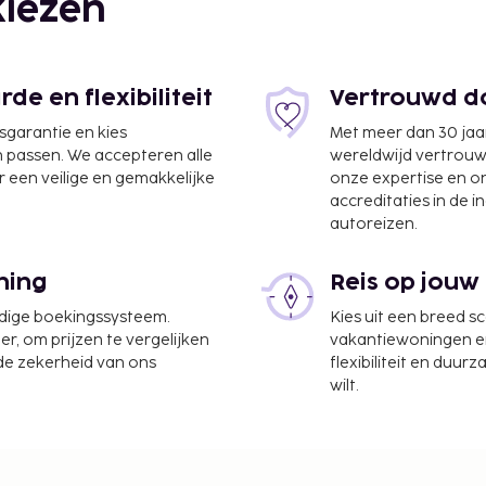
iezen
e en flexibiliteit
Vertrouwd do
jsgarantie en kies
Met meer dan 30 jaa
n passen. We accepteren alle
wereldwijd vertrou
 een veilige en gemakkelijke
onze expertise en 
accreditaties in de i
autoreizen.
ning
Reis op jouw
udige boekingssysteem.
Kies uit een breed s
er, om prijzen te vergelijken
vakantiewoningen en 
 de zekerheid van ons
flexibiliteit en duur
wilt.