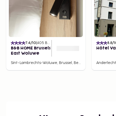
7.4
/10
(
405
Beoordelingen
)
8.8
/1
B&B HOME Brussels
Hôtel Va
East Woluwe
Sint-Lambrechts-Woluwe, Brussel, België
Anderlecht,