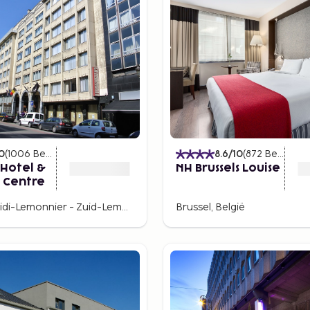
0
(
1006
Beoordelingen
)
8.6
/10
(
872
Beoordelingen
Hotel &
NH Brussels Louise
 Centre
Quartier Midi-Lemonnier - Zuid-Lemonnierwijk, Brussels, Belgium
Brussel, België