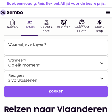
Boek eenvoudig. Reis flexibel. Altijd voor de beste prijs.
Reizen
Hotels
Vlucht +
Vluchten
Veerboot
Multi-
hotel
+ Hotel
stop
Waar wil je verblijven?
Wanneer?
Op elk moment
Reizigers
2 volwassenen
Zoeken
Reizen naar Vlaanderen