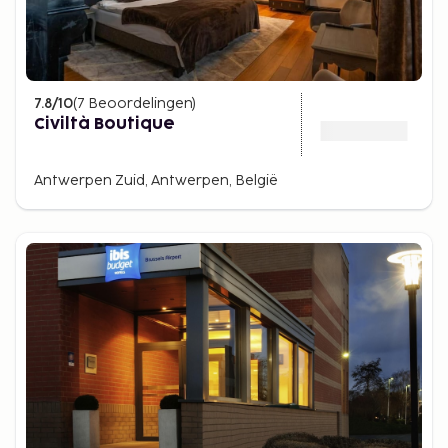
7.8
/10
(
7
Beoordelingen
)
Civiltà Boutique
Antwerpen Zuid, Antwerpen, België