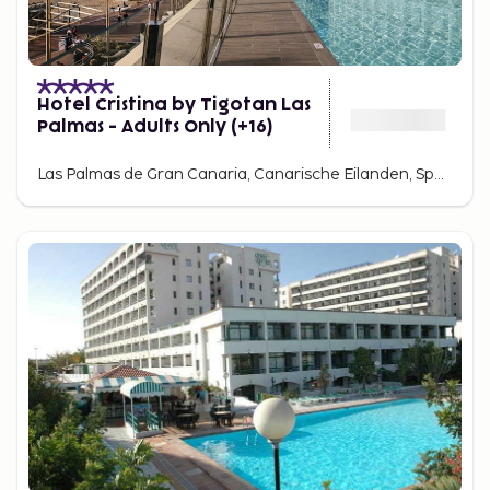
bestemmingen op Gran Canaria combineren en zelf
bepalen hoe lang je wilt blijven. Wil je zowel zon als
stadsleven ervaren? Begin in Las Palmas en eindig
op de stranden in het zuiden – Sembo geeft je de
Hotel Cristina by Tigotan Las
vrijheid om te kiezen.
Palmas - Adults Only (+16)
Ontdek meer van Gran Canaria
Las Palmas de Gran Canaria, Canarische Eilanden, Spanje
Gran Canaria is niet alleen een paradijs voor
zonaanbidders – het is ook een eiland vol avontuur
en activiteiten. Hier kun je wandelen langs de
dramatische paden bij Roque Nublo en Tejeda,
dorpen als Agaete verkennen of de unieke kloof
Barranco de Guayadeque bezoeken, en genieten
van watersportactiviteiten zoals snorkelen en
duiken bij Puerto Rico en Amadores. Wat je ook
zoekt, je kunt jouw reis naar Gran Canaria op maat
maken en zowel accommodaties als activiteiten
direct bij Sembo boeken.