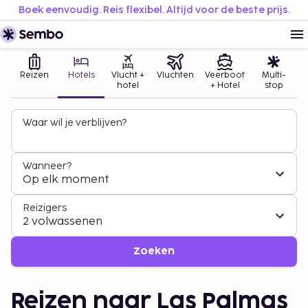
Boek eenvoudig. Reis flexibel. Altijd voor de beste prijs.
Reizen
Hotels
Vlucht +
Vluchten
Veerboot
Multi-
hotel
+ Hotel
stop
Waar wil je verblijven?
Wanneer?
Op elk moment
Reizigers
2 volwassenen
Zoeken
Reizen naar Las Palmas