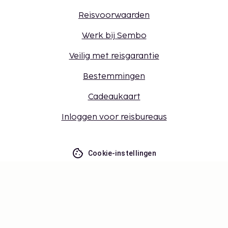
Reisvoorwaarden
Werk bij Sembo
Veilig met reisgarantie
Bestemmingen
Cadeaukaart
Inloggen voor reisbureaus
Cookie-instellingen
Mis niets – ontvang de nieuwste
updates
Blijf op de hoogte! Ontvang reisinspiratie, handige
tips en toegang tot exclusieve aanbiedingen.