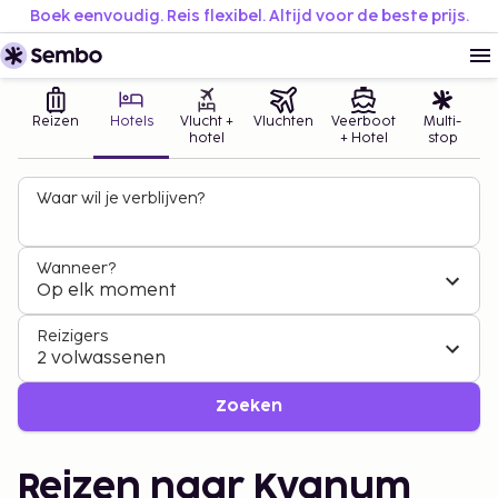
Boek eenvoudig. Reis flexibel. Altijd voor de beste prijs.
Reizen
Hotels
Vlucht +
Vluchten
Veerboot
Multi-
hotel
+ Hotel
stop
Waar wil je verblijven?
Wanneer?
Op elk moment
Reizigers
2 volwassenen
Zoeken
Reizen naar Kvanum