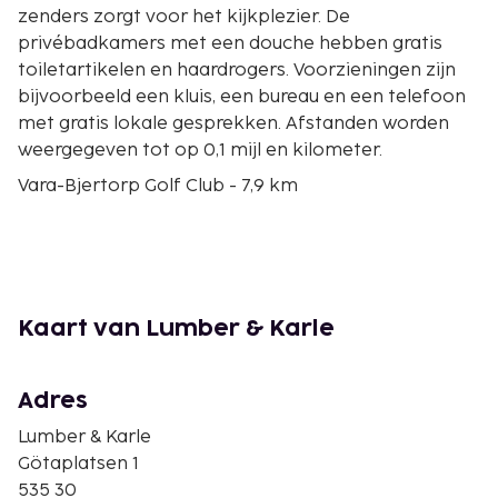
zenders zorgt voor het kijkplezier. De
privébadkamers met een douche hebben gratis
toiletartikelen en haardrogers. Voorzieningen zijn
bijvoorbeeld een kluis, een bureau en een telefoon
met gratis lokale gesprekken. Afstanden worden
weergegeven tot op 0,1 mijl en kilometer.
Vara-Bjertorp Golf Club - 7,9 km
Conditori Nordpolen - 19,2 km
Vänern - 22 km
Skara Domkyrka - 22,1 km
Kathedraal van Skara - 22,1 km
Västergötlands museum - 22,5 km
Kaart van Lumber & Karle
Openluchtmuseum van Fornbyn - 22,8 km
Vilanvadet - 23,2 km
Skara-Lundsbrunns Spoorwegen - 23,3 km
Adres
Spoorwegmuseum van Skara - 23,3 km
Lumber & Karle
Jula Adventure Mini Golf - 23,9 km
Götaplatsen 1
Sparbanken Lidköping Arena - 25,1 km
535 30