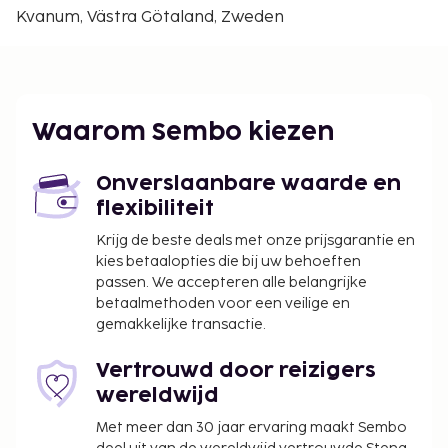
Lidköpings Tennisklubb - 25,2 km
Kvanum, Västra Götaland, Zweden
Stadsträdgården - 25,7 km
St. Nikolaaskerk - 25,8 km
De dichtstbijgelegen grootste luchthavens zijn:
Trollhattan (THN-Vanersborg) - 61,1 km
Waarom Sembo kiezen
Göteborg (GOT-Landvetter) - 106,7 km
De aanbevolen luchthaven voor Lumber & Karle is
Onverslaanbare waarde en
Göteborg (GOT-Landvetter).
flexibiliteit
Enkele van de voorzieningen zijn gratis
Krijg de beste deals met onze prijsgarantie en
kabelinternet, een 24-uurs businesscentrum en
kies betaalopties die bij uw behoeften
gratis kranten in de lobby. Plan je een evenement in
passen. We accepteren alle belangrijke
Kvanum? Kies voor dit hotel met 300 vierkante
betaalmethoden voor een veilige en
meter aan ruimte, waaronder een
gemakkelijke transactie.
conferentiecentrum en 4 vergaderruimtes.
Profiteer zoveel mogelijk van recreatieve
Vertrouwd door reizigers
voorzieningen, met onder meer een bubbelbad, een
wereldwijd
sauna en fitnessfaciliteiten. Enkele voorzieningen
Met meer dan 30 jaar ervaring maakt Sembo
van dit hotel zijn conciërgeservices,