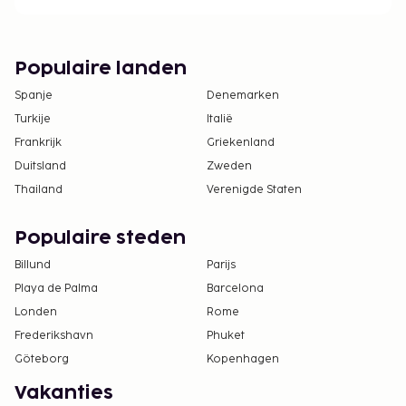
Contacloos inchecken en contactloos
uitchecken zijn mogelijk.
Populaire landen
Spanje
Denemarken
Turkije
Italië
Frankrijk
Griekenland
Duitsland
Zweden
Thailand
Verenigde Staten
Populaire steden
Billund
Parijs
Playa de Palma
Barcelona
Londen
Rome
Frederikshavn
Phuket
Göteborg
Kopenhagen
Vakanties