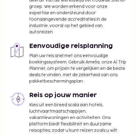
deel uit van de wereldwijd vertrouwde Stena-
huwelijksservices en een televisie in de
groep. We worden erkend voor onze
gemeenschappelijke ruimte. Geniet van een lekker
expertise en ondersteund door
diner in het restaurant of bestel een snack in de
toonaangevende accreditaties in de
industrie, vooral op het gebied van
koffiebar/het café. Ook biedt dit hotel roomservice
autoreizen.
(beperkte tijden) aan. Bestel je favoriete drankje in
een bar/lounge. Op werkdagen wordt er gratis een
Eenvoudige reisplanning
continentaal ontbijt geserveerd van 06.30 uur tot
09.30 uur en in het weekend is dit beschikbaar van
Plan uw reis snel met ons eenvoudige
boekingssysteem. Gebruik Amelia, onze AI Trip
07.00 uur tot 10.00 uur. Hotelstars Union kent in
Planner, om prijzen te vergelijken en de beste
Zweden een officiële sterrenclassificatie toe. Deze
deals te vinden, met de zekerheid van ons
accommodatie heeft 4 sterren toegekend
pakketbeschermingsplan.
gekregen.
Toeslag voor babybed: SEK 100.0 per nacht
Reis op jouw manier
Toeslag voor extra bed: SEK 250.0 per nacht
Kies uit een breed scala aan hotels,
Deze lijst is mogelijk niet volledig. Toeslagen en
luchtvaartmaatschappijen,
vakantiewoningen en activiteiten. Ons
borgsommen zijn mogelijk excl. btw en kunnen
platform biedt flexibiliteit en duurzame
wijzigen.
reisopties, zodat u kunt reizen zoals u wilt.
Gasten kunnen overal contactloos betalen.