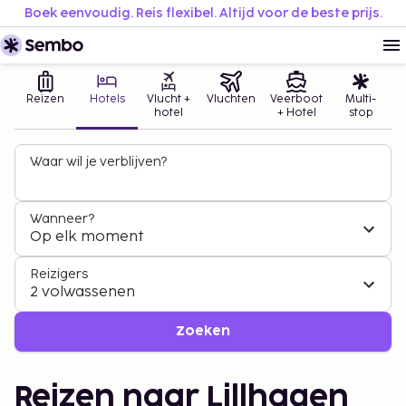
Boek eenvoudig. Reis flexibel. Altijd voor de beste prijs.
Reizen
Hotels
Vlucht +
Vluchten
Veerboot
Multi-
hotel
+ Hotel
stop
Waar wil je verblijven?
Wanneer?
Op elk moment
Reizigers
2 volwassenen
Zoeken
Reizen naar Lillhagen