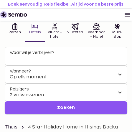
Boek eenvoudig. Reis flexibel. Altijd voor de beste prijs.
Reizen
Hotels
Vlucht +
Vluchten
Veerboot
Multi-
hotel
+ Hotel
stop
Waar wil je verblijven?
Wanneer?
Op elk moment
Reizigers
2 volwassenen
Zoeken
Thuis
4 Star Holiday Home in Hisings Backa