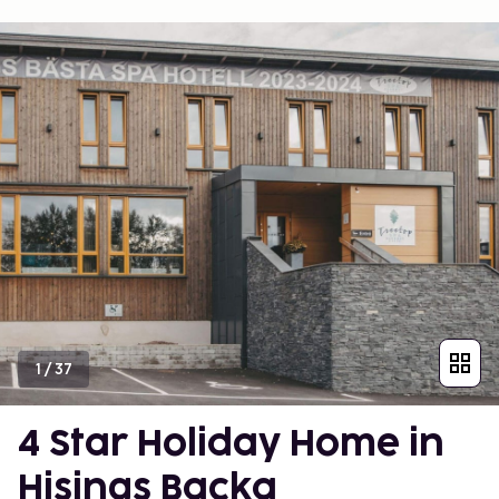
1
/
37
4 Star Holiday Home in
Hisings Backa