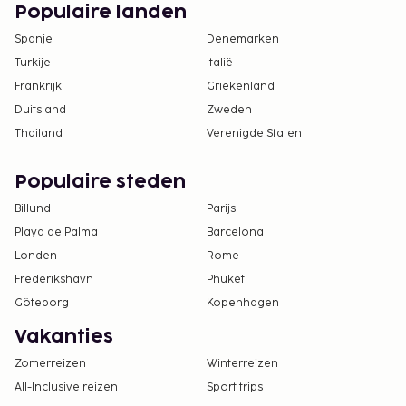
Populaire landen
Spanje
Denemarken
Turkije
Italië
Frankrijk
Griekenland
Duitsland
Zweden
Thailand
Verenigde Staten
Populaire steden
Billund
Parijs
Playa de Palma
Barcelona
Londen
Rome
Frederikshavn
Phuket
Göteborg
Kopenhagen
Vakanties
Zomerreizen
Winterreizen
All-Inclusive reizen
Sport trips