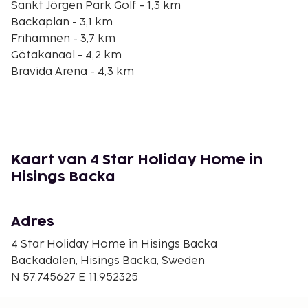
Sankt Jörgen Park Golf - 1,3 km
Backaplan - 3,1 km
Frihamnen - 3,7 km
Götakanaal - 4,2 km
Bravida Arena - 4,3 km
Uitkijkpunt van Gotenburg - 4,6 km
Keillers Park - 4,9 km
Radiomuseet - 5,3 km
Lindholmen Science Park - 5,4 km
Göteborgsoperan - 5,6 km
Kaart van 4 Star Holiday Home in
Teater Aftonstjarnan - 5,7 km
Hisings Backa
Maritiman Museum - 5,8 km
Chalmers Universiteit van Technologie - 6 km
Casino Cosmopol Göteborg - 6,1 km
Adres
Magasinsgatan - 6,2 km
4 Star Holiday Home in Hisings Backa
De dichtsbijzijnde luchthaven is Göteborg (GOT-
Backadalen, Hisings Backa, Sweden
Landvetter) - 30,3 km
N 57.745627 E 11.952325
Ter plaatse heb je gratis parkeerplaatsen. De