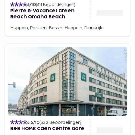
8
/10
(
411
Beoordelingen
)
Pierre & Vacances Green
Beach Omaha Beach
Huppain, Port-en-Bessin-Huppain, Frankrijk
8.6
/10
(
322
Beoordelingen
)
B&B HOME Caen Centre Gare