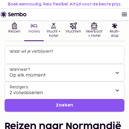
Boek eenvoudig. Reis flexibel. Altijd voor de beste prijs.
Reizen
Hotels
Vlucht +
Vluchten
Veerboot
Multi-
hotel
+ Hotel
stop
Waar wil je verblijven?
Wanneer?
Op elk moment
Reizigers
2 volwassenen
Zoeken
Reizen naar Normandië