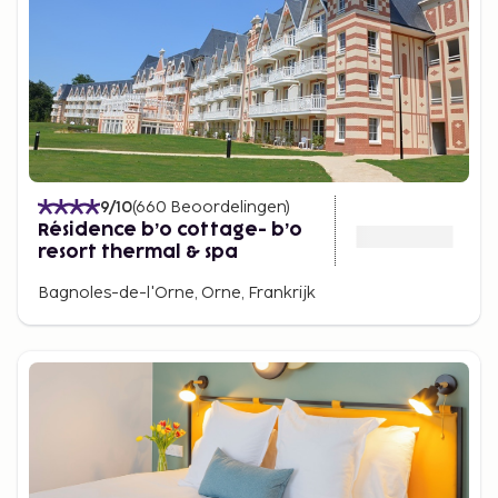
9
/10
(
660
Beoordelingen
)
Résidence b’o cottage- b’o
resort thermal & spa
Bagnoles-de-l'Orne, Orne, Frankrijk