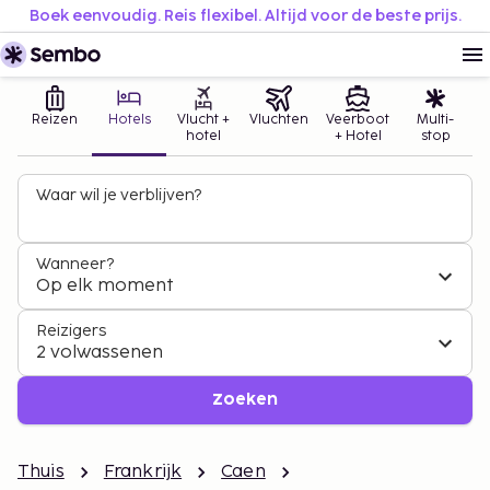
Boek eenvoudig. Reis flexibel. Altijd voor de beste prijs.
Reizen
Hotels
Vlucht +
Vluchten
Veerboot
Multi-
hotel
+ Hotel
stop
Waar wil je verblijven?
Wanneer?
Op elk moment
Reizigers
2 volwassenen
Zoeken
Thuis
Frankrijk
Caen