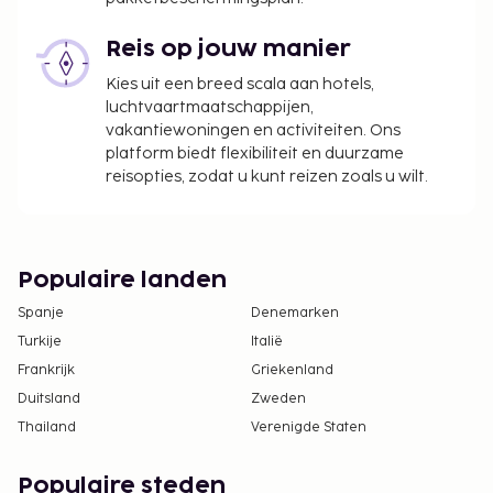
dag (onbeperkt in- en uitrijden)
Schoonmaakkosten: EUR 50 per dag. Dit kan
Reis op jouw manier
variëren afhankelijk van de
Kies uit een breed scala aan hotels,
accommodatiegrootte.
luchtvaartmaatschappijen,
vakantiewoningen en activiteiten. Ons
Deze lijst is mogelijk niet volledig. Toeslagen en
platform biedt flexibiliteit en duurzame
borgsommen zijn mogelijk excl. btw en kunnen
reisopties, zodat u kunt reizen zoals u wilt.
wijzigen.
Wegens de nationale wetgeving mogen
contante betalingen bij deze accommodatie
Populaire landen
het bedrag van EUR 1000 niet overschrijden.
Neem voor meer informatie contact op met de
Spanje
Denemarken
accommodatie via de gegevens in de
Turkije
Italië
boekingsbevestiging.
Frankrijk
Griekenland
Contactloos uitchecken is mogelijk.
Duitsland
Zweden
Thailand
Verenigde Staten
Populaire steden