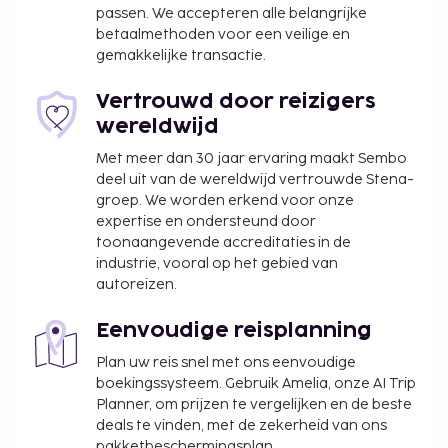
passen. We accepteren alle belangrijke
Gasten van B&B HOME Caen Centre Gare kunnen
betaalmethoden voor een veilige en
iets lekkers halen bij de kruidenier/supermarkt.
gemakkelijke transactie.
Dagelijks kun je tegen betaling genieten van een
lekker ontbijtbuffet, dat geserveerd wordt van
Vertrouwd door reizigers
06.30 uur tot 10.00 uur.
wereldwijd
De volgende kosten dienen bij de accommodatie te
Met meer dan 30 jaar ervaring maakt Sembo
worden betaald. De kosten kunnen inclusief
deel uit van de wereldwijd vertrouwde Stena-
toepasselijke belastingen zijn:
groep. We worden erkend voor onze
expertise en ondersteund door
De stad heft de volgende belasting: EUR 1.65 per
toonaangevende accreditaties in de
persoon, per nacht. Deze belasting is niet van
industrie, vooral op het gebied van
toepassing op kinderen die jonger zijn dan 18
autoreizen.
jaar.
Eenvoudige reisplanning
We hebben alle kosten vermeld die de
accommodatie aan ons heeft doorgegeven.
Plan uw reis snel met ons eenvoudige
boekingssysteem. Gebruik Amelia, onze AI Trip
Toeslag voor het ontbijtbuffet: ca. EUR 18.50
Planner, om prijzen te vergelijken en de beste
voor volwassenen en ca. EUR 7.50 voor kinderen
deals te vinden, met de zekerheid van ons
Toeslag voor onoverdekt parkeren: EUR 20 per
pakketbeschermingsplan.