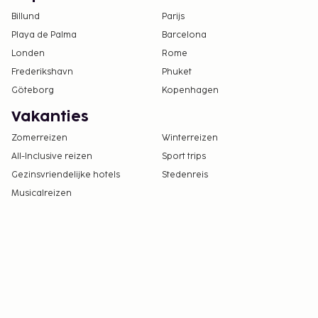
Billund
Parijs
Playa de Palma
Barcelona
Londen
Rome
Frederikshavn
Phuket
Göteborg
Kopenhagen
Vakanties
Zomerreizen
Winterreizen
All-Inclusive reizen
Sport trips
Gezinsvriendelijke hotels
Stedenreis
Musicalreizen