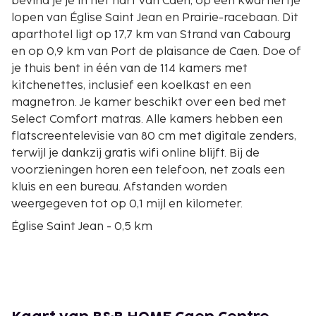
bevind je je in het hart van Caen, op een kwartiertje
lopen van Église Saint Jean en Prairie-racebaan. Dit
aparthotel ligt op 17,7 km van Strand van Cabourg
en op 0,9 km van Port de plaisance de Caen. Doe of
je thuis bent in één van de 114 kamers met
kitchenettes, inclusief een koelkast en een
magnetron. Je kamer beschikt over een bed met
Select Comfort matras. Alle kamers hebben een
flatscreentelevisie van 80 cm met digitale zenders,
terwijl je dankzij gratis wifi online blijft. Bij de
voorzieningen horen een telefoon, net zoals een
kluis en een bureau. Afstanden worden
weergegeven tot op 0,1 mijl en kilometer.
Église Saint Jean - 0,5 km
Prairie-racebaan - 1,1 km
Port de plaisance de Caen - 1,1 km
Maison des Quatrans - 1,2 km
Église Saint-Pierre - 1,2 km
Musée des Beaux-Arts de Caen - 1,4 km