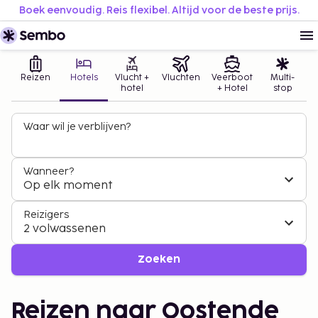
Boek eenvoudig. Reis flexibel. Altijd voor de beste prijs.
Reizen
Hotels
Vlucht +
Vluchten
Veerboot
Multi-
hotel
+ Hotel
stop
Waar wil je verblijven?
Wanneer?
Op elk moment
Reizigers
2 volwassenen
Zoeken
Reizen naar Oostende