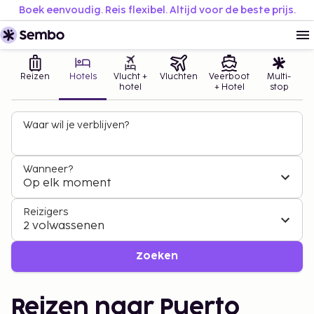
Boek eenvoudig. Reis flexibel. Altijd voor de beste prijs.
Reizen
Hotels
Vlucht +
Vluchten
Veerboot
Multi-
hotel
+ Hotel
stop
Waar wil je verblijven?
Wanneer?
Op elk moment
Reizigers
2 volwassenen
Zoeken
Reizen naar Puerto