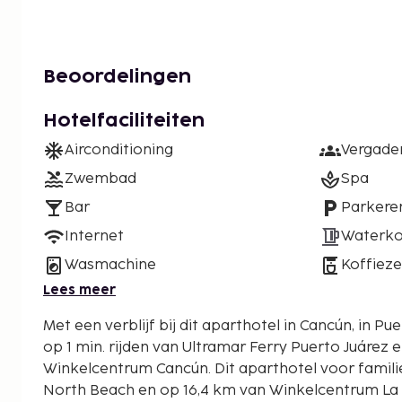
Beoordelingen
Hotelfaciliteiten
Airconditioning
Vergade
Zwembad
Spa
Bar
Parkere
Internet
Waterko
Wasmachine
Koffiez
Lees meer
Met een verblijf bij dit aparthotel in Cancún, in Pue
op 1 min. rijden van Ultramar Ferry Puerto Juárez 
Winkelcentrum Cancún. Dit aparthotel voor families ligt op 16,1 km van
North Beach en op 16,4 km van Winkelcentrum La I