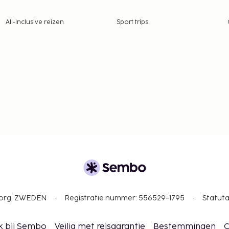
tie aan ons heeft
All-Inclusive reizen
Sport trips
ertuig (retour)
 borgsommen zijn mogelijk
ehandelingen en
 je aankomt maken als je
egevens in de
gborg, ZWEDEN
Registratie nummer: 556529-1795
Statuta
k bij Sembo
Veilig met reisgarantie
Bestemmingen
C