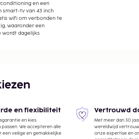
rconditioning en een
 smart-tv van 43 inch
atis wifi om verbonden te
zig, waaronder een
 wordt dagelijks
t op 0,1 mijl en
 2,5 km
iezen
e en flexibiliteit
Vertrouwd do
jsgarantie en kies
Met meer dan 30 jaa
n passen. We accepteren alle
wereldwijd vertrou
 een veilige en gemakkelijke
onze expertise en 