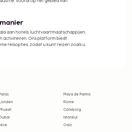
ndustrie, vooral op het gebied van
 manier
cala aan hotels, luchtvaartmaatschappijen,
activiteiten. Ons platform biedt
zame reisopties, zodat u kunt reizen zoals u
Parijs
Playa de Palma
Londen
Rome
Phuket
Göteborg
Dubai
Istanbul
Nice
Oslo