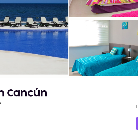
en Cancún
o