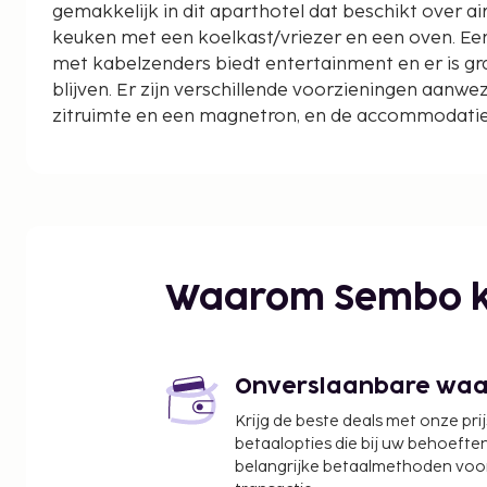
gemakkelijk in dit aparthotel dat beschikt over ai
keuken met een koelkast/vriezer en een oven. Een
met kabelzenders biedt entertainment en er is gr
blijven. Er zijn verschillende voorzieningen aanwe
zitruimte en een magnetron, en de accommodatie
schoongemaakt. Afstanden worden weergegeven to
kilometer.
Ultramar Ferry Puerto Juárez - 0,3 km
Gran Puerto-pier - 0,3 km
El Niño Beach - 1,4 km
Museo Iconografico de la Carrera Panamericana -
Waarom Sembo k
Mercado 23 - 3 km
Onderwatermuseum Arrecife El Meco - 3,2 km
Archeologische site El Meco - 3,5 km
Parque de las Palapas - 3,6 km
Onverslaanbare waard
Stadhuis Benito Juarez - 3,7 km
Krijg de beste deals met onze pri
Puerto Cancun-golfbaan - 3,8 km
betaalopties die bij uw behoefte
Teatro Xbalamqué - 3,8 km
belangrijke betaalmethoden voor