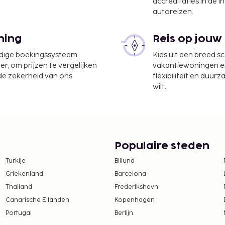
accreditaties in de i
autoreizen.
ning
Reis op jouw
udige boekingssysteem.
Kies uit een breed s
ven Cancun) - 21,3 km
er, om prijzen te vergelijken
vakantiewoningen en 
 de zekerheid van ons
flexibiliteit en duur
wilt.
eel, een wasserij en een
24 uur per dag tegen
parkeerplaatsen. Plezier
als een buitenzwembad
parthotel zijn
Populaire steden
s. Gasten van dit
Turkije
Billund
j Amara of iets halen bij
Griekenland
Barcelona
Thailand
Frederikshavn
te worden betaald. De
Canarische Eilanden
Kopenhagen
ijn:
Portugal
Berlijn