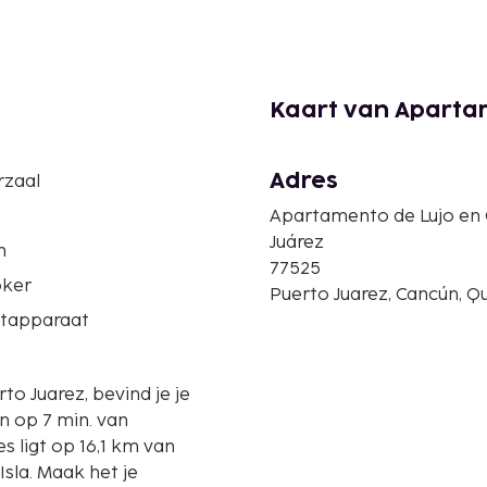
Kaart van Aparta
Adres
rzaal
Apartamento de Lujo en
Juárez
n
77525
ker
Puerto Juarez, Cancún, Q
etapparaat
rto Juarez, bevind je je
en op 7 min. van
sla. Maak het je