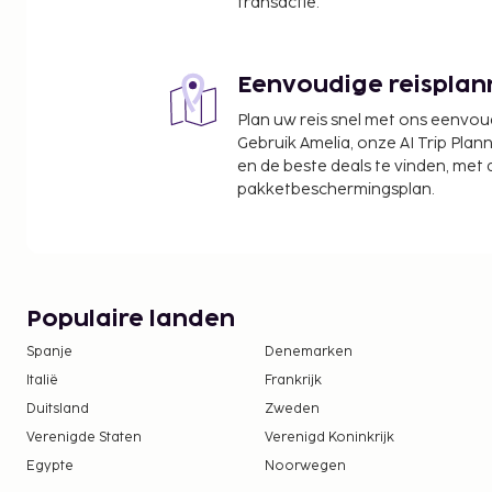
Mercado Ki Huic - 3,8 km
transactie.
PlayCity Casino - 3,8 km
Plaza Ceviche - 4,1 km
Mercado 28 - 4,2 km
Eenvoudige reisplan
De dichtstbijgelegen grootste luchthavens zijn:
Plan uw reis snel met ons eenvo
Cancun, Quintana Roo (CUN-Internationale luchtha
Gebruik Amelia, onze AI Trip Plann
en de beste deals te vinden, met
Internationale luchthaven Tulum (TQO) - 174,7 km
pakketbeschermingsplan.
Enkele van de voorzieningen zijn meertalig person
lift. Een shuttleservice van/naar de luchthaven is 
betaling beschikbaar en ter plaatse heb je gratis 
gegarandeerd met recreatieve voorzieningen zo
en fitnessfaciliteiten. Andere kenmerken van dit a
Populaire landen
conciërgeservices, een picknickplaats en barbecue
Spanje
Denemarken
aparthotel kunnen genieten van een lekker diner bi
Italië
Frankrijk
de snackbar/deli.
Duitsland
Zweden
De volgende kosten dienen bij de accommodatie 
Verenigde Staten
Verenigd Koninkrijk
kosten kunnen inclusief toepasselijke belastingen z
Egypte
Noorwegen
Borgsom: USD 100.0 per verblijf