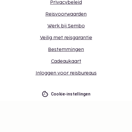
Privacybeleid
Reisvoorwaarden
Werk bij Sembo
Veilig met reisgarantie
Bestemmingen
Cadeaukaart
Inloggen voor reisbureaus
Cookie-instellingen
Mis niets – ontvang de nieuwste
updates
Blijf op de hoogte! Ontvang reisinspiratie, handige
tips en toegang tot exclusieve aanbiedingen.