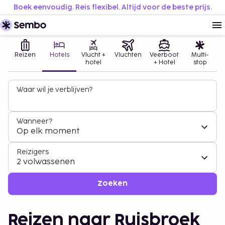
Boek eenvoudig. Reis flexibel. Altijd voor de beste prijs.
Reizen
Hotels
Vlucht +
Vluchten
Veerboot
Multi-
hotel
+ Hotel
stop
Waar wil je verblijven?
Wanneer?
Op elk moment
Reizigers
2 volwassenen
Zoeken
Reizen naar Ruisbroek