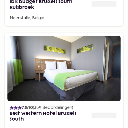
ibis budget Brussels South
Ruisbroek
Neerstalle, België
7.8
/10
(
359
Beoordelingen
)
Best Western Hotel Brussels
South