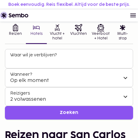
Boek eenvoudig. Reis flexibel. Altijd voor de beste prijs.
Reizen
Hotels
Vlucht +
Vluchten
Veerboot
Multi-
hotel
+ Hotel
stop
Waar wil je verblijven?
Wanneer?
Op elk moment
Reizigers
2 volwassenen
Zoeken
Reizen naar San Carlos