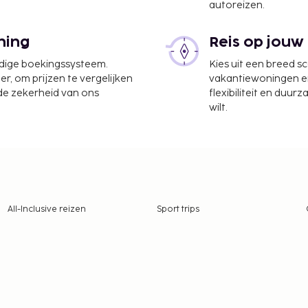
autoreizen.
ning
Reis op jouw
udige boekingssysteem.
Kies uit een breed s
er, om prijzen te vergelijken
vakantiewoningen en 
 de zekerheid van ons
flexibiliteit en duur
wilt.
All-Inclusive reizen
Sport trips