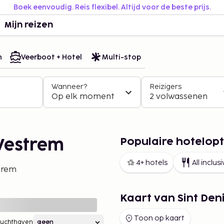
Boek eenvoudig. Reis flexibel. Altijd voor de beste prijs.
Mijn reizen
n
Veerboot + Hotel
Multi-stop
Wanneer?
Reizigers
Op elk moment
2 volwassenen
Populaire hotelopt
-Westrem
4+ hotels
All inclus
trem
Kaart van Sint Den
Toon op kaart
Luchthaven