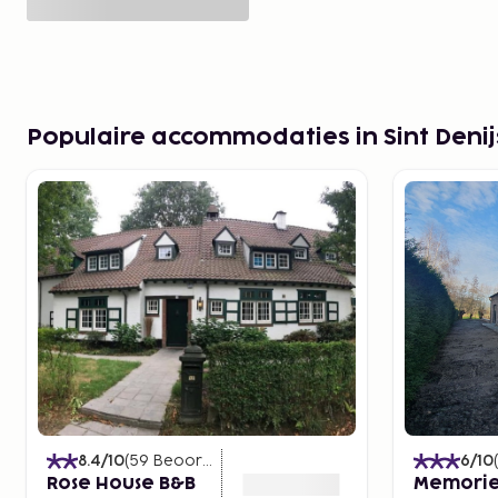
Populaire accommodaties in Sint Deni
8.4
/10
(
59
Beoordelingen
)
6
/10
(
Rose House B&B
Memorie