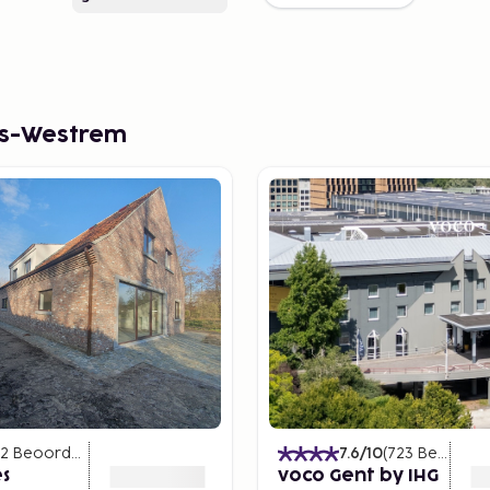
js-Westrem
2
Beoordelingen
)
7.6
/10
(
723
Beoordelingen
s
voco Gent by IHG