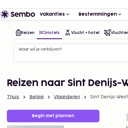
Vakanties
Bestemmingen
Reizen
Hotels
Vlucht + hotel
Vluchte
Waar wil je verblijven?
Reizen naar Sint Denijs
Thuis
België
Vlaanderen
Sint Denijs-Wes
Begin met plannen