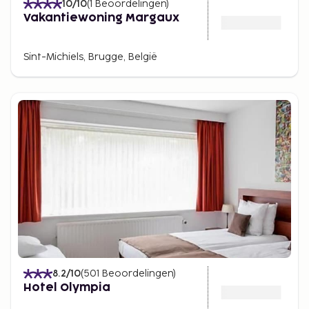
10
/10
(
1
Beoordelingen
)
Vakantiewoning Margaux
Sint-Michiels, Brugge, België
8.2
/10
(
501
Beoordelingen
)
Hotel Olympia