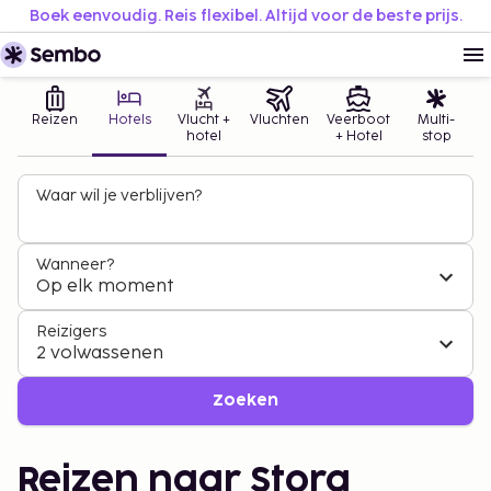
Boek eenvoudig. Reis flexibel. Altijd voor de beste prijs.
Reizen
Hotels
Vlucht +
Vluchten
Veerboot
Multi-
hotel
+ Hotel
stop
Waar wil je verblijven?
Wanneer?
Op elk moment
Reizigers
2 volwassenen
Zoeken
Reizen naar Stora